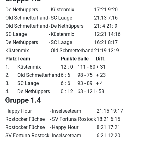
De Nethüppers
-
Küstenmix
17:21 9:20
Old Schmetterhand
-
SC Laage
21:13 7:16
Old Schmetterhand
-
De Nethüppers
21: 4 21: 9
SC Laage
-
Küstenmix
12:21 14:16
De Nethüppers
-
SC Laage
16:21 8:17
Küstenmix
-
Old Schmetterhand
21:19 12: 9
Platz
Team
Punkte
Bälle
Diff.
1.
Küstenmix
12 : 0
111 - 80
+ 31
2.
Old Schmetterhand
6 : 6
98 - 75
+ 23
3.
SC Laage
6 : 6
93 - 89
+ 4
4.
De Nethüppers
0 : 12
63 - 121
- 58
Gruppe 1.4
Happy Hour
-
Inselseeteam
21:15 19:17
Rostocker Füchse
-
SV Fortuna Rostock
18:21 6:15
Rostocker Füchse
-
Happy Hour
8:21 17:21
SV Fortuna Rostock
-
Inselseeteam
6:21 12:20