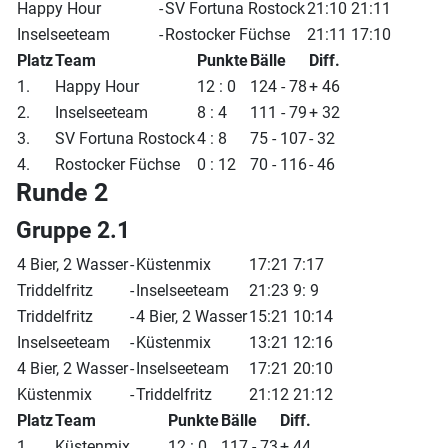
Happy Hour
-
SV Fortuna Rostock
21:10 21:11
Inselseeteam
-
Rostocker Füchse
21:11 17:10
Platz
Team
Punkte
Bälle
Diff.
1.
Happy Hour
12 : 0
124 - 78
+ 46
2.
Inselseeteam
8 : 4
111 - 79
+ 32
3.
SV Fortuna Rostock
4 : 8
75 - 107
- 32
4.
Rostocker Füchse
0 : 12
70 - 116
- 46
Runde 2
Gruppe 2.1
4 Bier, 2 Wasser
-
Küstenmix
17:21 7:17
Triddelfritz
-
Inselseeteam
21:23 9: 9
Triddelfritz
-
4 Bier, 2 Wasser
15:21 10:14
Inselseeteam
-
Küstenmix
13:21 12:16
4 Bier, 2 Wasser
-
Inselseeteam
17:21 20:10
Küstenmix
-
Triddelfritz
21:12 21:12
Platz
Team
Punkte
Bälle
Diff.
1.
Küstenmix
12 : 0
117 - 73
+ 44