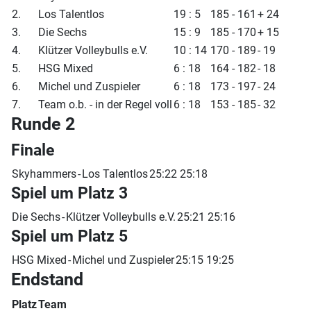
2.
Los Talentlos
19 : 5
185 - 161
+ 24
3.
Die Sechs
15 : 9
185 - 170
+ 15
4.
Klützer Volleybulls e.V.
10 : 14
170 - 189
- 19
5.
HSG Mixed
6 : 18
164 - 182
- 18
6.
Michel und Zuspieler
6 : 18
173 - 197
- 24
7.
Team o.b. - in der Regel voll
6 : 18
153 - 185
- 32
Runde 2
Finale
Skyhammers
-
Los Talentlos
25:22 25:18
Spiel um Platz 3
Die Sechs
-
Klützer Volleybulls e.V.
25:21 25:16
Spiel um Platz 5
HSG Mixed
-
Michel und Zuspieler
25:15 19:25
Endstand
Platz
Team