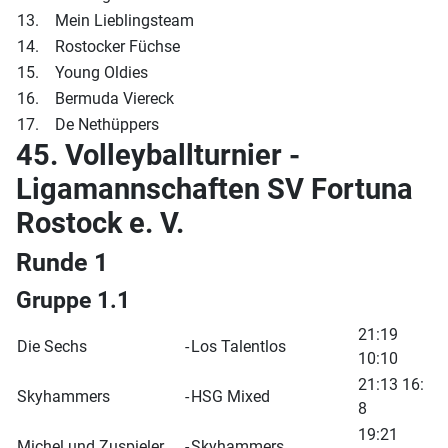
13.
Mein Lieblingsteam
14.
Rostocker Füchse
15.
Young Oldies
16.
Bermuda Viereck
17.
De Nethüppers
45. Volleyballturnier -
Ligamannschaften SV Fortuna
Rostock e. V.
Runde 1
Gruppe 1.1
21:19
Die Sechs
-
Los Talentlos
10:10
21:13 16:
Skyhammers
-
HSG Mixed
8
19:21
Michel und Zuspieler
-
Skyhammers