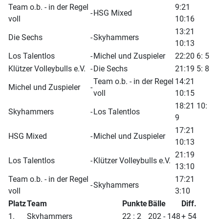
Team o.b. - in der Regel
9:21
-
HSG Mixed
voll
10:16
13:21
Die Sechs
-
Skyhammers
10:13
Los Talentlos
-
Michel und Zuspieler
22:20 6: 5
Klützer Volleybulls e.V.
-
Die Sechs
21:19 5: 8
Team o.b. - in der Regel
14:21
Michel und Zuspieler
-
voll
10:15
18:21 10:
Skyhammers
-
Los Talentlos
9
17:21
HSG Mixed
-
Michel und Zuspieler
10:13
21:19
Los Talentlos
-
Klützer Volleybulls e.V.
13:10
Team o.b. - in der Regel
17:21
-
Skyhammers
voll
3:10
Platz
Team
Punkte
Bälle
Diff.
1.
Skyhammers
22 : 2
202 - 148
+ 54