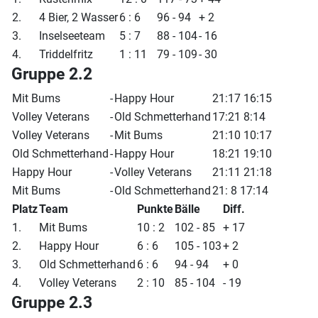
2.
4 Bier, 2 Wasser
6 : 6
96 - 94
+ 2
3.
Inselseeteam
5 : 7
88 - 104
- 16
4.
Triddelfritz
1 : 11
79 - 109
- 30
Gruppe 2.2
Mit Bums
-
Happy Hour
21:17 16:15
Volley Veterans
-
Old Schmetterhand
17:21 8:14
Volley Veterans
-
Mit Bums
21:10 10:17
Old Schmetterhand
-
Happy Hour
18:21 19:10
Happy Hour
-
Volley Veterans
21:11 21:18
Mit Bums
-
Old Schmetterhand
21: 8 17:14
Platz
Team
Punkte
Bälle
Diff.
1.
Mit Bums
10 : 2
102 - 85
+ 17
2.
Happy Hour
6 : 6
105 - 103
+ 2
3.
Old Schmetterhand
6 : 6
94 - 94
+ 0
4.
Volley Veterans
2 : 10
85 - 104
- 19
Gruppe 2.3