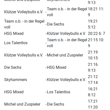
9:13
Team o.b. - in der Regel
18:21 11:
Klützer Volleybulls e.V.
-
voll
9
Team o.b. - in der Regel
19:21
-
Die Sechs
voll
5:12
HSG Mixed
-
Klützer Volleybulls e.V.
20:22 6: 7
Team o.b. - in der Regel
21:15 10:
Los Talentlos
-
voll
9
21:19
Klützer Volleybulls e.V.
-
Michel und Zuspieler
10:15
21:16
Die Sechs
-
HSG Mixed
9:13
21:12
Skyhammers
-
Klützer Volleybulls e.V.
17:14
16:21
HSG Mixed
-
Los Talentlos
8:12
17:21
Michel und Zuspieler
-
Die Sechs
11:20