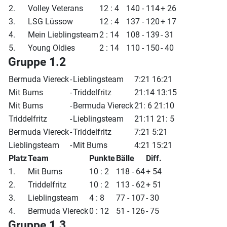
2.
Volley Veterans
12 : 4
140 - 114
+ 26
3.
LSG Lüssow
12 : 4
137 - 120
+ 17
4.
Mein Lieblingsteam
2 : 14
108 - 139
- 31
5.
Young Oldies
2 : 14
110 - 150
- 40
Gruppe 1.2
Bermuda Viereck
-
Lieblingsteam
7:21 16:21
Mit Bums
-
Triddelfritz
21:14 13:15
Mit Bums
-
Bermuda Viereck
21: 6 21:10
Triddelfritz
-
Lieblingsteam
21:11 21: 5
Bermuda Viereck
-
Triddelfritz
7:21 5:21
Lieblingsteam
-
Mit Bums
4:21 15:21
Platz
Team
Punkte
Bälle
Diff.
1.
Mit Bums
10 : 2
118 - 64
+ 54
2.
Triddelfritz
10 : 2
113 - 62
+ 51
3.
Lieblingsteam
4 : 8
77 - 107
- 30
4.
Bermuda Viereck
0 : 12
51 - 126
- 75
Gruppe 1.3