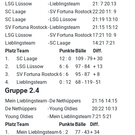
LSG Lüssow
-
Lieblingsteam
21: 7 20:13
SC Laage
-
SV Fortuna Rostock
22:20 11: 9
SC Laage
-
LSG Lüssow
21:19 13:10
SV Fortuna Rostock
-
Lieblingsteam
21:15 15:12
LSG Lüssow
-
SV Fortuna Rostock
17:21 10: 9
Lieblingsteam
-
SC Laage
14:21 7:21
Platz
Team
Punkte
Bälle
Diff.
1.
SC Laage
12 : 0
109 - 79
+ 30
2.
LSG Lüssow
6 : 6
97 - 84
+ 13
3.
SV Fortuna Rostock
6 : 6
95 - 87
+ 8
4.
Lieblingsteam
0 : 12
68 - 119
- 51
Gruppe 2.4
Mein Lieblingsteam
-
De Nethüppers
21:16 14:15
De Nethüppers
-
Young Oldies
20:22 10:13
Young Oldies
-
Mein Lieblingsteam
7:21 5:21
Platz
Team
Punkte
Bälle
Diff.
1.
Mein Lieblingsteam
6 : 2
77 - 43
+ 34