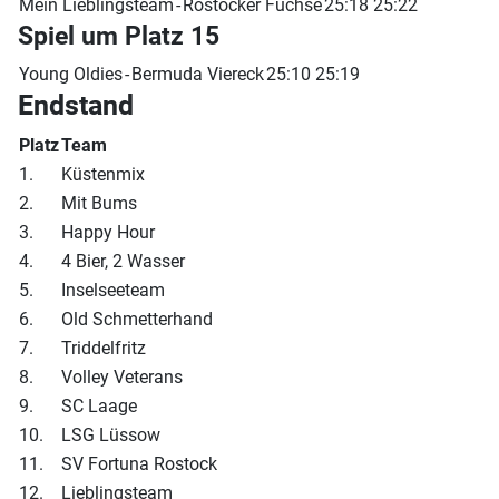
Mein Lieblingsteam
-
Rostocker Füchse
25:18 25:22
Spiel um Platz 15
Young Oldies
-
Bermuda Viereck
25:10 25:19
Endstand
Platz
Team
1.
Küstenmix
2.
Mit Bums
3.
Happy Hour
4.
4 Bier, 2 Wasser
5.
Inselseeteam
6.
Old Schmetterhand
7.
Triddelfritz
8.
Volley Veterans
9.
SC Laage
10.
LSG Lüssow
11.
SV Fortuna Rostock
12.
Lieblingsteam