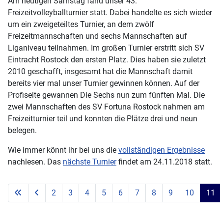
Am heutigen Samstag fand unser 43.
Freizeitvolleyballturnier statt. Dabei handelte es sich wieder
um ein zweigeteiltes Turnier, an dem zwölf
Freizeitmannschaften und sechs Mannschaften auf
Liganiveau teilnahmen. Im großen Turnier erstritt sich SV
Eintracht Rostock den ersten Platz. Dies haben sie zuletzt
2010 geschafft, insgesamt hat die Mannschaft damit
bereits vier mal unser Turnier gewinnen können. Auf der
Profiseite gewannen Die Sechs nun zum fünften Mal. Die
zwei Mannschaften des SV Fortuna Rostock nahmen am
Freizeitturnier teil und konnten die Plätze drei und neun
belegen.
Wie immer könnt ihr bei uns die
vollständigen Ergebnisse
nachlesen. Das
nächste Turnier
findet am 24.11.2018 statt.
2
3
4
5
6
7
8
9
10
11
Seite 11 von 11